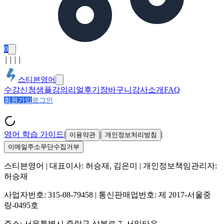
0
│
│
│
│
스티븐영어
수강신청
샘플강의
리얼후기
장바구니
강사소개
FAQ
회원가입
로그인
영어 학습 가이드
|
|
|
이용약관
개인정보처리방침
이메일주소무단수집거부
스티븐영어
| 대표이사:
허승재, 김은미
| 개인정보책임관리자:
허승재
사업자번호:
315-08-79458
| 통신판매업번호:
제 2017-서울중
랑-0495호
주소:
서울특별시 중랑구 상봉로 7, 서일타운