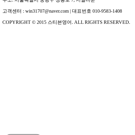
고객센터 :
win31707@naver.com
| 대표번호
010-9583-1408
COPYRIGHT ©
2015
스티븐영어
. ALL RIGHTS RESERVED.
S
스티븐영어
AI가 빠르게 답변드릴게요
🧭 운영 시간 (주말, 공휴일 제외)
평일 10:30 ~ 18:00
점심시간 : 12:00 ~ 13:00
궁금하신 문의 유형을 선택하세요.
아래 입력창에 문의를 남겨주세요.