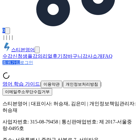
0
│
│
│
│
스티븐영어
수강신청
샘플강의
리얼후기
장바구니
강사소개
FAQ
회원가입
로그인
영어 학습 가이드
|
|
|
이용약관
개인정보처리방침
이메일주소무단수집거부
스티븐영어
| 대표이사:
허승재, 김은미
| 개인정보책임관리자:
허승재
사업자번호:
315-08-79458
| 통신판매업번호:
제 2017-서울중
랑-0495호
주소:
서울특별시 중랑구 상봉로 7, 서일타운