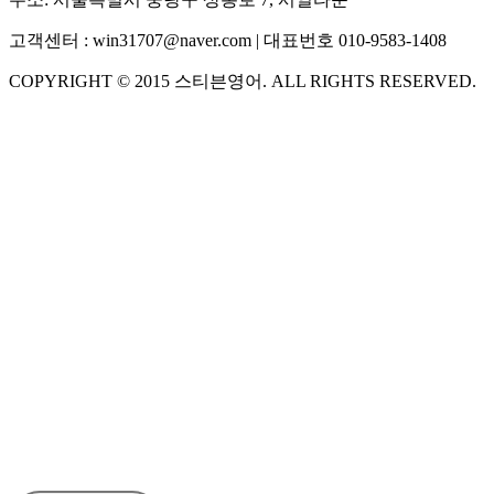
고객센터 :
win31707@naver.com
| 대표번호
010-9583-1408
COPYRIGHT ©
2015
스티븐영어
. ALL RIGHTS RESERVED.
S
스티븐영어
AI가 빠르게 답변드릴게요
🧭 운영 시간 (주말, 공휴일 제외)
평일 10:30 ~ 18:00
점심시간 : 12:00 ~ 13:00
궁금하신 문의 유형을 선택하세요.
아래 입력창에 문의를 남겨주세요.