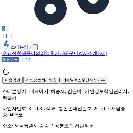
0
│
│
│
│
스티븐영어
수강신청
샘플강의
리얼후기
장바구니
강사소개
FAQ
회원가입
로그인
|
|
이용약관
개인정보처리방침
이메일주소무단수집거부
스티븐영어
| 대표이사:
허승재, 김은미
| 개인정보책임관리자:
허승재
사업자번호:
315-08-79458
| 통신판매업번호:
제 2017-서울중
랑-0495호
주소:
서울특별시 중랑구 상봉로 7, 서일타운