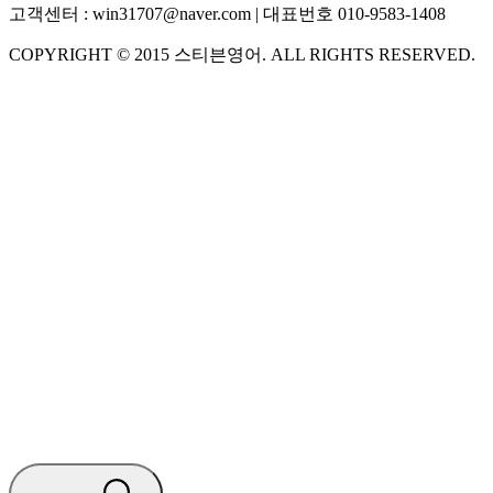
고객센터 :
win31707@naver.com
| 대표번호
010-9583-1408
COPYRIGHT ©
2015
스티븐영어
. ALL RIGHTS RESERVED.
S
스티븐영어
AI가 빠르게 답변드릴게요
🧭 운영 시간 (주말, 공휴일 제외)
평일 10:30 ~ 18:00
점심시간 : 12:00 ~ 13:00
궁금하신 문의 유형을 선택하세요.
아래 입력창에 문의를 남겨주세요.