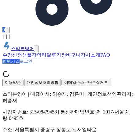
0
│
│
│
│
스티븐영어
수강신청
샘플강의
리얼후기
장바구니
강사소개
FAQ
회원가입
로그인
|
|
이용약관
개인정보처리방침
이메일주소무단수집거부
스티븐영어
| 대표이사:
허승재, 김은미
| 개인정보책임관리자:
허승재
사업자번호:
315-08-79458
| 통신판매업번호:
제 2017-서울중
랑-0495호
주소:
서울특별시 중랑구 상봉로 7, 서일타운