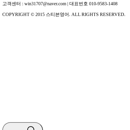
고객센터 :
win31707@naver.com
| 대표번호
010-9583-1408
COPYRIGHT ©
2015
스티븐영어
. ALL RIGHTS RESERVED.
S
스티븐영어
AI가 빠르게 답변드릴게요
🧭 운영 시간 (주말, 공휴일 제외)
평일 10:30 ~ 18:00
점심시간 : 12:00 ~ 13:00
궁금하신 문의 유형을 선택하세요.
아래 입력창에 문의를 남겨주세요.