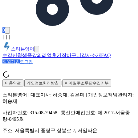
0
│
│
│
│
스티븐영어
수강신청
샘플강의
리얼후기
장바구니
강사소개
FAQ
회원가입
로그인
|
|
이용약관
개인정보처리방침
이메일주소무단수집거부
스티븐영어
| 대표이사:
허승재, 김은미
| 개인정보책임관리자:
허승재
사업자번호:
315-08-79458
| 통신판매업번호:
제 2017-서울중
랑-0495호
주소:
서울특별시 중랑구 상봉로 7, 서일타운