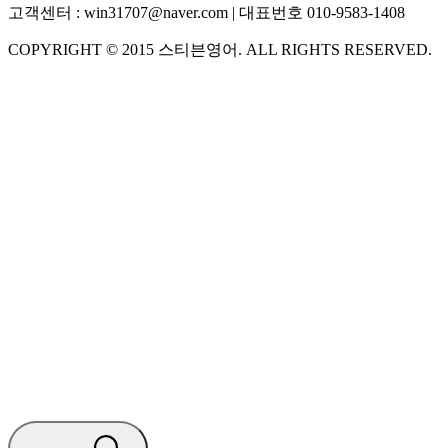
고객센터 :
win31707@naver.com
| 대표번호
010-9583-1408
COPYRIGHT ©
2015
스티븐영어
. ALL RIGHTS RESERVED.
S
스티븐영어
AI가 빠르게 답변드릴게요
🧭 운영 시간 (주말, 공휴일 제외)
평일 10:30 ~ 18:00
점심시간 : 12:00 ~ 13:00
궁금하신 문의 유형을 선택하세요.
아래 입력창에 문의를 남겨주세요.