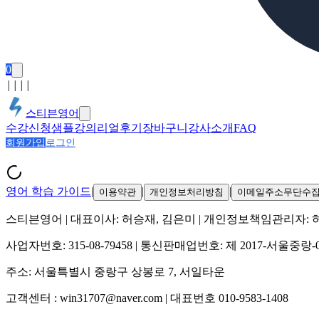
0
│
│
│
│
스티븐영어
수강신청
샘플강의
리얼후기
장바구니
강사소개
FAQ
회원가입
로그인
영어 학습 가이드
|
|
|
이용약관
개인정보처리방침
이메일주소무단수
스티븐영어
| 대표이사:
허승재, 김은미
| 개인정보책임관리자:
사업자번호:
315-08-79458
| 통신판매업번호:
제 2017-서울중랑-
주소:
서울특별시 중랑구 상봉로 7, 서일타운
고객센터 :
win31707@naver.com
| 대표번호
010-9583-1408