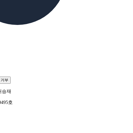
집거부
허승재
0495호