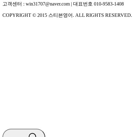
고객센터 :
win31707@naver.com
| 대표번호
010-9583-1408
COPYRIGHT ©
2015
스티븐영어
. ALL RIGHTS RESERVED.
S
스티븐영어
지금 운영 중 · 담당자와 채팅
🧭 운영 시간 (주말, 공휴일 제외)
평일 10:30 ~ 18:00
점심시간 : 12:00 ~ 13:00
궁금하신 문의 유형을 선택하세요.
아래 입력창에 문의를 남겨주세요.