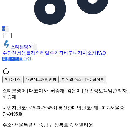
0
│
│
│
│
스티븐영어
수강신청
샘플강의
리얼후기
장바구니
강사소개
FAQ
회원가입
로그인
|
|
이용약관
개인정보처리방침
이메일주소무단수집거부
스티븐영어
| 대표이사:
허승재, 김은미
| 개인정보책임관리자:
허승재
사업자번호:
315-08-79458
| 통신판매업번호:
제 2017-서울중
랑-0495호
주소:
서울특별시 중랑구 상봉로 7, 서일타운