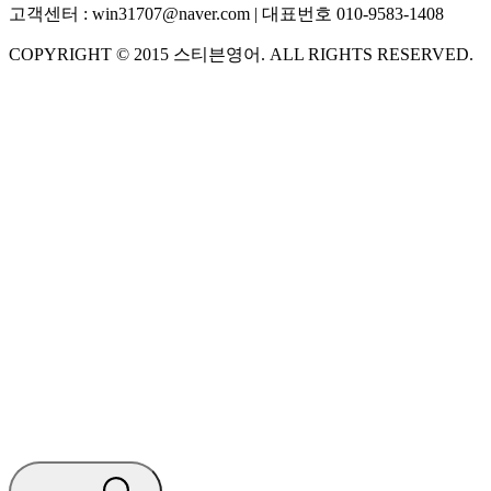
고객센터 :
win31707@naver.com
| 대표번호
010-9583-1408
COPYRIGHT ©
2015
스티븐영어
. ALL RIGHTS RESERVED.
S
스티븐영어
AI가 빠르게 답변드릴게요
🧭 운영 시간 (주말, 공휴일 제외)
평일 10:30 ~ 18:00
점심시간 : 12:00 ~ 13:00
궁금하신 문의 유형을 선택하세요.
아래 입력창에 문의를 남겨주세요.