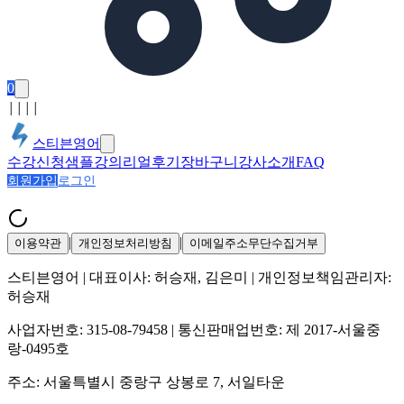
0
│
│
│
│
스티븐영어
수강신청
샘플강의
리얼후기
장바구니
강사소개
FAQ
회원가입
로그인
|
|
이용약관
개인정보처리방침
이메일주소무단수집거부
스티븐영어
| 대표이사:
허승재, 김은미
| 개인정보책임관리자:
허승재
사업자번호:
315-08-79458
| 통신판매업번호:
제 2017-서울중
랑-0495호
주소:
서울특별시 중랑구 상봉로 7, 서일타운