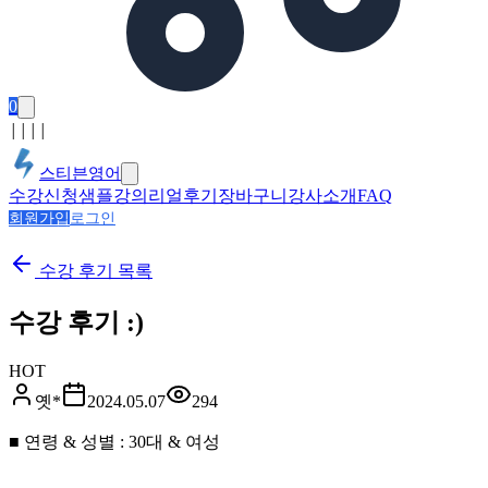
0
│
│
│
│
스티븐영어
수강신청
샘플강의
리얼후기
장바구니
강사소개
FAQ
회원가입
로그인
수강 후기
목록
수강 후기 :)
HOT
옛*
2024.05.07
294
■ 연령 & 성별 : 30대 & 여성