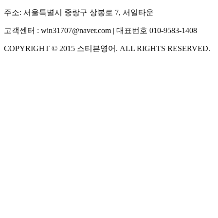
주소:
서울특별시 중랑구 상봉로 7, 서일타운
고객센터 :
win31707@naver.com
| 대표번호
010-9583-1408
COPYRIGHT ©
2015
스티븐영어
. ALL RIGHTS RESERVED.
S
스티븐영어
지금 운영 중 · 담당자와 채팅
🧭 운영 시간 (주말, 공휴일 제외)
평일 10:30 ~ 18:00
점심시간 : 12:00 ~ 13:00
궁금하신 문의 유형을 선택하세요.
아래 입력창에 문의를 남겨주세요.