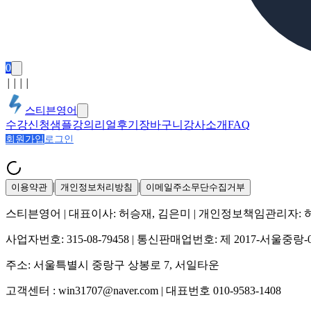
0
│
│
│
│
스티븐영어
수강신청
샘플강의
리얼후기
장바구니
강사소개
FAQ
회원가입
로그인
|
|
이용약관
개인정보처리방침
이메일주소무단수집거부
스티븐영어
| 대표이사:
허승재, 김은미
| 개인정보책임관리자:
사업자번호:
315-08-79458
| 통신판매업번호:
제 2017-서울중랑-
주소:
서울특별시 중랑구 상봉로 7, 서일타운
고객센터 :
win31707@naver.com
| 대표번호
010-9583-1408