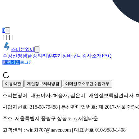
0
│
│
│
│
스티븐영어
수강신청
샘플강의
리얼후기
장바구니
강사소개
FAQ
회원가입
로그인
|
|
이용약관
개인정보처리방침
이메일주소무단수집거부
스티븐영어
| 대표이사:
허승재, 김은미
| 개인정보책임관리자:
사업자번호:
315-08-79458
| 통신판매업번호:
제 2017-서울중랑-
주소:
서울특별시 중랑구 상봉로 7, 서일타운
고객센터 :
win31707@naver.com
| 대표번호
010-9583-1408