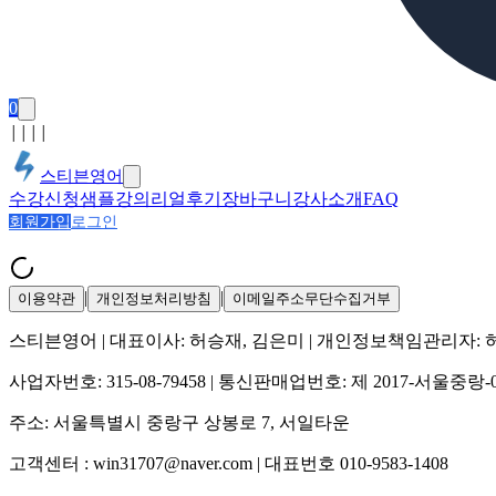
0
│
│
│
│
스티븐영어
수강신청
샘플강의
리얼후기
장바구니
강사소개
FAQ
회원가입
로그인
|
|
이용약관
개인정보처리방침
이메일주소무단수집거부
스티븐영어
| 대표이사:
허승재, 김은미
| 개인정보책임관리자:
사업자번호:
315-08-79458
| 통신판매업번호:
제 2017-서울중랑-
주소:
서울특별시 중랑구 상봉로 7, 서일타운
고객센터 :
win31707@naver.com
| 대표번호
010-9583-1408