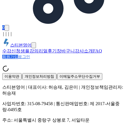
0
│
│
│
│
스티븐영어
수강신청
샘플강의
리얼후기
장바구니
강사소개
FAQ
회원가입
로그인
|
|
이용약관
개인정보처리방침
이메일주소무단수집거부
스티븐영어
| 대표이사:
허승재, 김은미
| 개인정보책임관리자:
허승재
사업자번호:
315-08-79458
| 통신판매업번호:
제 2017-서울중
랑-0495호
주소:
서울특별시 중랑구 상봉로 7, 서일타운