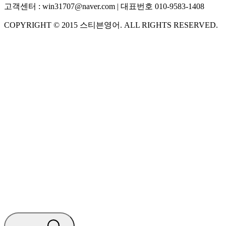
고객센터 :
win31707@naver.com
| 대표번호
010-9583-1408
COPYRIGHT ©
2015
스티븐영어
. ALL RIGHTS RESERVED.
S
스티븐영어
AI가 빠르게 답변드릴게요
🧭 운영 시간 (주말, 공휴일 제외)
평일 10:30 ~ 18:00
점심시간 : 12:00 ~ 13:00
궁금하신 문의 유형을 선택하세요.
아래 입력창에 문의를 남겨주세요.