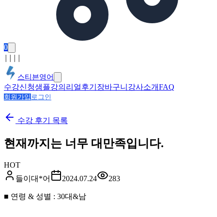
0
│
│
│
│
스티븐영어
수강신청
샘플강의
리얼후기
장바구니
강사소개
FAQ
회원가입
로그인
수강 후기
목록
현재까지는 너무 대만족입니다.
HOT
들이대*어
2024.07.24
283
■ 연령 & 성별 : 30대&남