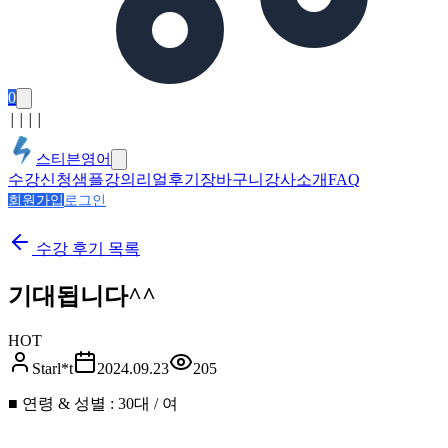
0
│
│
│
│
스티븐영어
수강신청
샘플강의
리얼후기
장바구니
강사소개
FAQ
회원가입
로그인
수강 후기
목록
기대됩니다^^
HOT
Starl*t
2024.09.23
205
■ 연령 & 성별 : 30대 / 여