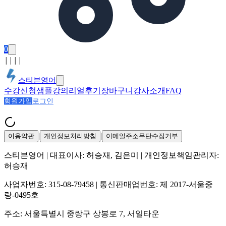
0
│
│
│
│
스티븐영어
수강신청
샘플강의
리얼후기
장바구니
강사소개
FAQ
회원가입
로그인
|
|
이용약관
개인정보처리방침
이메일주소무단수집거부
스티븐영어
| 대표이사:
허승재, 김은미
| 개인정보책임관리자:
허승재
사업자번호:
315-08-79458
| 통신판매업번호:
제 2017-서울중
랑-0495호
주소:
서울특별시 중랑구 상봉로 7, 서일타운