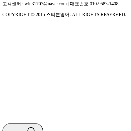
고객센터 :
win31707@naver.com
| 대표번호
010-9583-1408
COPYRIGHT ©
2015
스티븐영어
. ALL RIGHTS RESERVED.
S
스티븐영어
지금 운영 중 · 담당자와 채팅
🧭 운영 시간 (주말, 공휴일 제외)
평일 10:30 ~ 18:00
점심시간 : 12:00 ~ 13:00
궁금하신 문의 유형을 선택하세요.
아래 입력창에 문의를 남겨주세요.