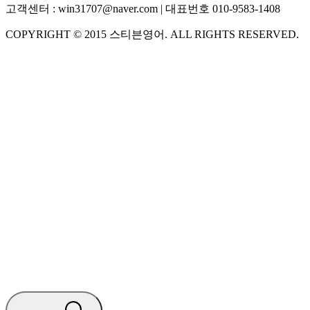
고객센터 :
win31707@naver.com
| 대표번호
010-9583-1408
COPYRIGHT ©
2015
스티븐영어
. ALL RIGHTS RESERVED.
S
스티븐영어
지금 운영 중 · 담당자와 채팅
🧭 운영 시간 (주말, 공휴일 제외)
평일 10:30 ~ 18:00
점심시간 : 12:00 ~ 13:00
궁금하신 문의 유형을 선택하세요.
아래 입력창에 문의를 남겨주세요.