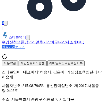
0
│
│
│
│
스티븐영어
수강신청
샘플강의
리얼후기
장바구니
강사소개
FAQ
회원가입
로그인
|
|
이용약관
개인정보처리방침
이메일주소무단수집거부
스티븐영어
| 대표이사:
허승재, 김은미
| 개인정보책임관리자:
허승재
사업자번호:
315-08-79458
| 통신판매업번호:
제 2017-서울중
랑-0495호
주소:
서울특별시 중랑구 상봉로 7, 서일타운