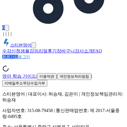
0
│
│
│
│
스티븐영어
수강신청
샘플강의
리얼후기
장바구니
강사소개
FAQ
회원가입
로그인
영어 학습 가이드
|
|
|
이용약관
개인정보처리방침
이메일주소무단수집거부
스티븐영어
| 대표이사:
허승재, 김은미
| 개인정보책임관리자:
허승재
사업자번호:
315-08-79458
| 통신판매업번호:
제 2017-서울중
랑-0495호
주소:
서울특별시 중랑구 상봉로 7, 서일타운