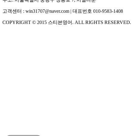
고객센터 :
win31707@naver.com
| 대표번호
010-9583-1408
COPYRIGHT ©
2015
스티븐영어
. ALL RIGHTS RESERVED.
S
스티븐영어
AI가 빠르게 답변드릴게요
🧭 운영 시간 (주말, 공휴일 제외)
평일 10:30 ~ 18:00
점심시간 : 12:00 ~ 13:00
궁금하신 문의 유형을 선택하세요.
아래 입력창에 문의를 남겨주세요.