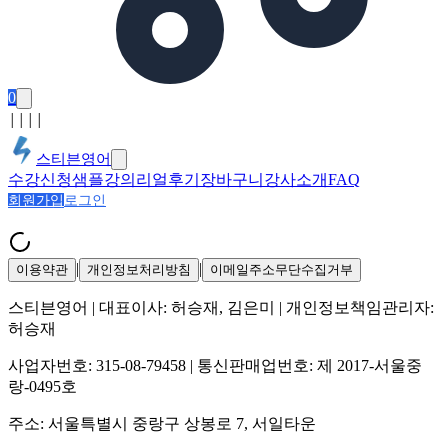
0
│
│
│
│
스티븐영어
수강신청
샘플강의
리얼후기
장바구니
강사소개
FAQ
회원가입
로그인
|
|
이용약관
개인정보처리방침
이메일주소무단수집거부
스티븐영어
| 대표이사:
허승재, 김은미
| 개인정보책임관리자:
허승재
사업자번호:
315-08-79458
| 통신판매업번호:
제 2017-서울중
랑-0495호
주소:
서울특별시 중랑구 상봉로 7, 서일타운