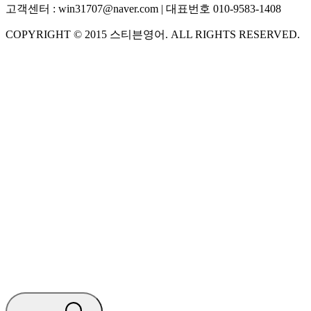
고객센터 :
win31707@naver.com
| 대표번호
010-9583-1408
COPYRIGHT ©
2015
스티븐영어
. ALL RIGHTS RESERVED.
S
스티븐영어
AI가 빠르게 답변드릴게요
🧭 운영 시간 (주말, 공휴일 제외)
평일 10:30 ~ 18:00
점심시간 : 12:00 ~ 13:00
궁금하신 문의 유형을 선택하세요.
아래 입력창에 문의를 남겨주세요.