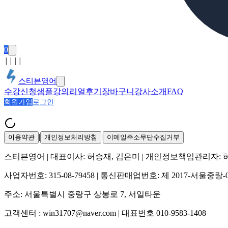
0
│
│
│
│
스티븐영어
수강신청
샘플강의
리얼후기
장바구니
강사소개
FAQ
회원가입
로그인
|
|
이용약관
개인정보처리방침
이메일주소무단수집거부
스티븐영어
| 대표이사:
허승재, 김은미
| 개인정보책임관리자:
사업자번호:
315-08-79458
| 통신판매업번호:
제 2017-서울중랑-
주소:
서울특별시 중랑구 상봉로 7, 서일타운
고객센터 :
win31707@naver.com
| 대표번호
010-9583-1408