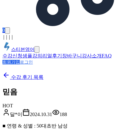
0
│
│
│
│
스티븐영어
수강신청
샘플강의
리얼후기
장바구니
강사소개
FAQ
회원가입
로그인
수강 후기
목록
믿음
HOT
달*이
2024.10.31
188
■ 연령 & 성별 : 50대초반 남성