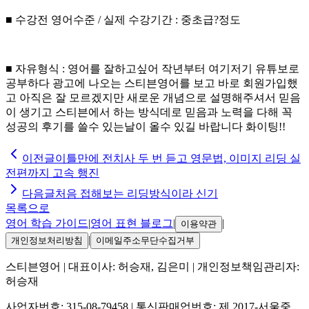
■ 수강전 영어수준 / 실제 수강기간 : 중초급?정도
■ 자유형식 : 영어를 잘하고싶어 작년부터 여기저기 유튜보로
공부하다 광고에 나오는 스티븐영어를 보고 바로 회원가입했
고 아직은 잘 모르겠지만 새로운 개념으로 설명해주셔서 믿음
이 생기고 스티븐에서 하는 방식데로 믿음과 노력을 다해 꼭
성공의 후기를 쓸수 있는날이 올수 있길 바랍니다 화이팅!!
이전글
이틀만에 전치사 두 번 듣고 영문법, 이미지 리딩 실
전편까지 고속 행진
다음글
처음 접해보는 리딩방식이라 신기
목록으로
영어 학습 가이드
|
영어 표현 블로그
|
|
이용약관
|
개인정보처리방침
이메일주소무단수집거부
스티븐영어
| 대표이사:
허승재, 김은미
| 개인정보책임관리자:
허승재
사업자번호:
315-08-79458
| 통신판매업번호:
제 2017-서울중