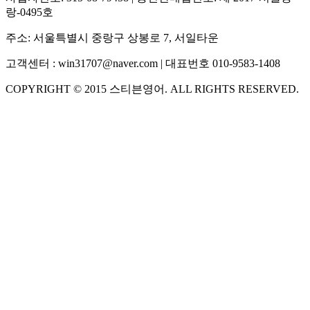
랑-0495호
주소:
서울특별시 중랑구 상봉로 7, 서일타운
고객센터 :
win31707@naver.com
| 대표번호
010-9583-1408
COPYRIGHT ©
2015
스티븐영어
. ALL RIGHTS RESERVED.
S
스티븐영어
AI가 빠르게 답변드릴게요
🧭 운영 시간 (주말, 공휴일 제외)
평일 10:30 ~ 18:00
점심시간 : 12:00 ~ 13:00
궁금하신 문의 유형을 선택하세요.
아래 입력창에 문의를 남겨주세요.