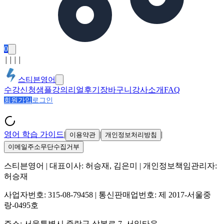
0
│
│
│
│
스티븐영어
수강신청
샘플강의
리얼후기
장바구니
강사소개
FAQ
회원가입
로그인
영어 학습 가이드
|
|
|
이용약관
개인정보처리방침
이메일주소무단수집거부
스티븐영어
| 대표이사:
허승재, 김은미
| 개인정보책임관리자:
허승재
사업자번호:
315-08-79458
| 통신판매업번호:
제 2017-서울중
랑-0495호
주소:
서울특별시 중랑구 상봉로 7, 서일타운