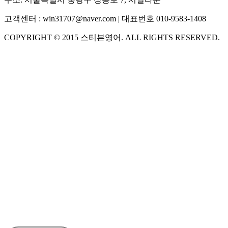
고객센터 :
win31707@naver.com
| 대표번호
010-9583-1408
COPYRIGHT ©
2015
스티븐영어
. ALL RIGHTS RESERVED.
S
스티븐영어
AI가 빠르게 답변드릴게요
🧭 운영 시간 (주말, 공휴일 제외)
평일 10:30 ~ 18:00
점심시간 : 12:00 ~ 13:00
궁금하신 문의 유형을 선택하세요.
아래 입력창에 문의를 남겨주세요.