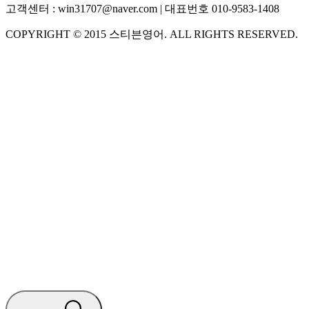
고객센터 :
win31707@naver.com
| 대표번호
010-9583-1408
COPYRIGHT ©
2015
스티븐영어
. ALL RIGHTS RESERVED.
S
스티븐영어
AI가 빠르게 답변드릴게요
🧭 운영 시간 (주말, 공휴일 제외)
평일 10:30 ~ 18:00
점심시간 : 12:00 ~ 13:00
궁금하신 문의 유형을 선택하세요.
아래 입력창에 문의를 남겨주세요.