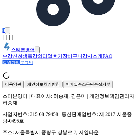
0
│
│
│
│
스티븐영어
수강신청
샘플강의
리얼후기
장바구니
강사소개
FAQ
회원가입
로그인
|
|
이용약관
개인정보처리방침
이메일주소무단수집거부
스티븐영어
| 대표이사:
허승재, 김은미
| 개인정보책임관리자:
허승재
사업자번호:
315-08-79458
| 통신판매업번호:
제 2017-서울중
랑-0495호
주소:
서울특별시 중랑구 상봉로 7, 서일타운