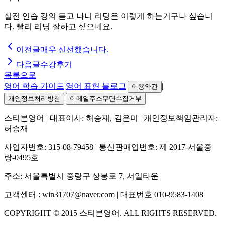
실전 연습 강의 듣고 나니 리딩은 이렇게 하는거구나 싶습니
다. 빨리 리딩 잘하고 싶으네요.
이전글
매우 신선했습니다.
다음글
수강후기
목록으로
영어 학습 가이드
|
영어 표현 블로그
|
|
이용약관
|
개인정보처리방침
이메일주소무단수집거부
스티븐영어
| 대표이사:
허승재, 김은미
| 개인정보책임관리자:
허승재
사업자번호:
315-08-79458
| 통신판매업번호:
제 2017-서울중
랑-0495호
주소:
서울특별시 중랑구 상봉로 7, 서일타운
고객센터 :
win31707@naver.com
| 대표번호
010-9583-1408
COPYRIGHT ©
2015
스티븐영어
. ALL RIGHTS RESERVED.