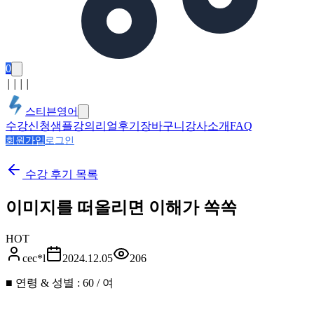
0
│
│
│
│
스티븐영어
수강신청
샘플강의
리얼후기
장바구니
강사소개
FAQ
회원가입
로그인
수강 후기
목록
이미지를 떠올리면 이해가 쏙쏙
HOT
cec*l
2024.12.05
206
■ 연령 & 성별 : 60 / 여