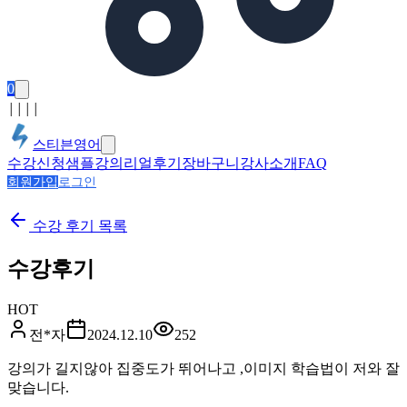
0
│
│
│
│
스티븐영어
수강신청
샘플강의
리얼후기
장바구니
강사소개
FAQ
회원가입
로그인
수강 후기
목록
수강후기
HOT
전*자
2024.12.10
252
강의가 길지않아 집중도가 뛰어나고 ,이미지 학습법이 저와 잘
맞습니다.