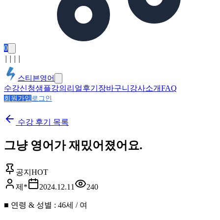
0
│
│
│
│
스티븐영어
수강신청
샘플강의
리얼후기
장바구니
강사소개
FAQ
회원가입
로그인
수강 후기
목록
그냥 영어가 재밌어졌어요.
공지
HOT
제*
2024.12.11
240
■ 연령 & 성별 : 46세 / 여