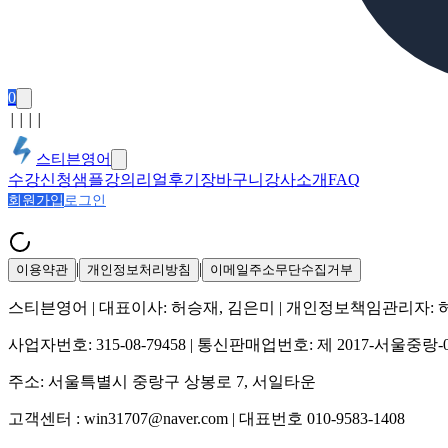
0
│
│
│
│
스티븐영어
수강신청
샘플강의
리얼후기
장바구니
강사소개
FAQ
회원가입
로그인
|
|
이용약관
개인정보처리방침
이메일주소무단수집거부
스티븐영어
| 대표이사:
허승재, 김은미
| 개인정보책임관리자:
사업자번호:
315-08-79458
| 통신판매업번호:
제 2017-서울중랑-
주소:
서울특별시 중랑구 상봉로 7, 서일타운
고객센터 :
win31707@naver.com
| 대표번호
010-9583-1408