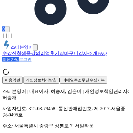
0
│
│
│
│
스티븐영어
수강신청
샘플강의
리얼후기
장바구니
강사소개
FAQ
회원가입
로그인
|
|
이용약관
개인정보처리방침
이메일주소무단수집거부
스티븐영어
| 대표이사:
허승재, 김은미
| 개인정보책임관리자:
허승재
사업자번호:
315-08-79458
| 통신판매업번호:
제 2017-서울중
랑-0495호
주소:
서울특별시 중랑구 상봉로 7, 서일타운