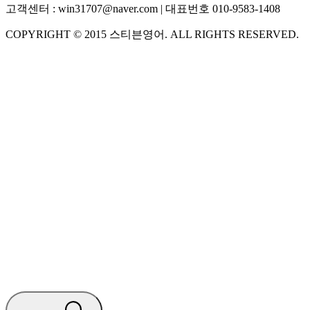
고객센터 :
win31707@naver.com
| 대표번호
010-9583-1408
COPYRIGHT ©
2015
스티븐영어
. ALL RIGHTS RESERVED.
S
스티븐영어
지금 운영 중 · 담당자와 채팅
🧭 운영 시간 (주말, 공휴일 제외)
평일 10:30 ~ 18:00
점심시간 : 12:00 ~ 13:00
궁금하신 문의 유형을 선택하세요.
아래 입력창에 문의를 남겨주세요.