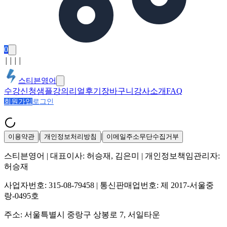
0
│
│
│
│
스티븐영어
수강신청
샘플강의
리얼후기
장바구니
강사소개
FAQ
회원가입
로그인
|
|
이용약관
개인정보처리방침
이메일주소무단수집거부
스티븐영어
| 대표이사:
허승재, 김은미
| 개인정보책임관리자:
허승재
사업자번호:
315-08-79458
| 통신판매업번호:
제 2017-서울중
랑-0495호
주소:
서울특별시 중랑구 상봉로 7, 서일타운