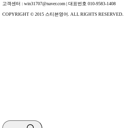
고객센터 :
win31707@naver.com
| 대표번호
010-9583-1408
COPYRIGHT ©
2015
스티븐영어
. ALL RIGHTS RESERVED.
S
스티븐영어
AI가 빠르게 답변드릴게요
🧭 운영 시간 (주말, 공휴일 제외)
평일 10:30 ~ 18:00
점심시간 : 12:00 ~ 13:00
궁금하신 문의 유형을 선택하세요.
아래 입력창에 문의를 남겨주세요.