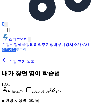
0
│
│
│
│
스티븐영어
수강신청
샘플강의
리얼후기
장바구니
강사소개
FAQ
회원가입
로그인
수강 후기
목록
내가 찾던 영어 학습법
HOT
만물고*상
2025.01.09
247
■ 연령 & 성별 : 50, 남