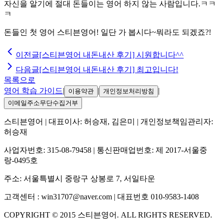
자신을 알기에 절대 돈들이는 영어 하지 않는 사람입니다.ㅋㅋ
ㅋ
돈들인 첫 영어 스티븐영어! 일단 가 봅시다~뭐라도 되겠죠?!
이전글
[스티븐영어 내돈내산 후기] 시원합니다^^
다음글
[스티븐영어 내돈내산 후기] 최고입니다!
목록으로
영어 학습 가이드
|
|
|
이용약관
개인정보처리방침
이메일주소무단수집거부
스티븐영어
| 대표이사:
허승재, 김은미
| 개인정보책임관리자:
허승재
사업자번호:
315-08-79458
| 통신판매업번호:
제 2017-서울중
랑-0495호
주소:
서울특별시 중랑구 상봉로 7, 서일타운
고객센터 :
win31707@naver.com
| 대표번호
010-9583-1408
COPYRIGHT ©
2015
스티븐영어
. ALL RIGHTS RESERVED.