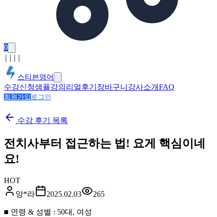
0
│
│
│
│
스티븐영어
수강신청
샘플강의
리얼후기
장바구니
강사소개
FAQ
회원가입
로그인
수강 후기
목록
전치사부터 접근하는 법! 요게 핵심이네
요!
HOT
앙*라
2025.02.03
265
■ 연령 & 성별 : 50대, 여성