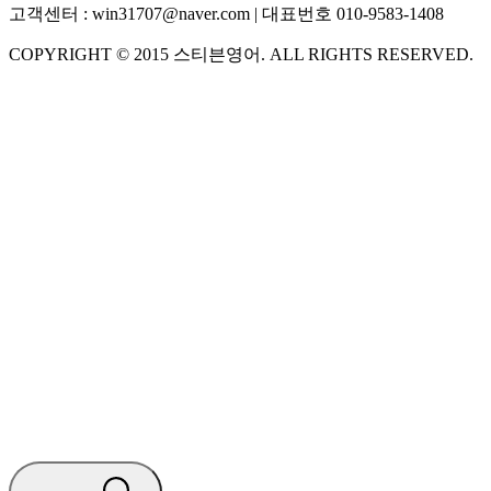
고객센터 :
win31707@naver.com
| 대표번호
010-9583-1408
COPYRIGHT ©
2015
스티븐영어
. ALL RIGHTS RESERVED.
S
스티븐영어
AI가 빠르게 답변드릴게요
🧭 운영 시간 (주말, 공휴일 제외)
평일 10:30 ~ 18:00
점심시간 : 12:00 ~ 13:00
궁금하신 문의 유형을 선택하세요.
아래 입력창에 문의를 남겨주세요.