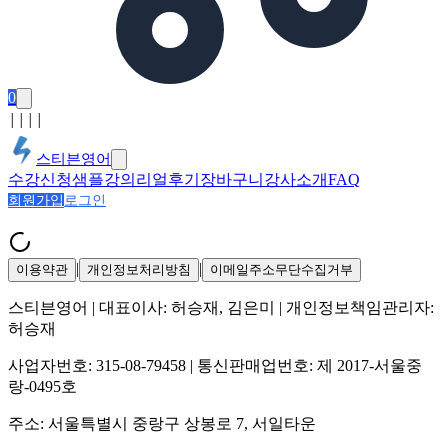
0
│
│
│
│
스티븐영어
수강신청
샘플강의
리얼후기
장바구니
강사소개
FAQ
회원가입
로그인
|
|
이용약관
개인정보처리방침
이메일주소무단수집거부
스티븐영어
| 대표이사:
허승재, 김은미
| 개인정보책임관리자:
허승재
사업자번호:
315-08-79458
| 통신판매업번호:
제 2017-서울중
랑-0495호
주소:
서울특별시 중랑구 상봉로 7, 서일타운