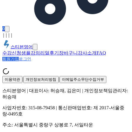
0
│
│
│
│
스티븐영어
수강신청
샘플강의
리얼후기
장바구니
강사소개
FAQ
회원가입
로그인
|
|
이용약관
개인정보처리방침
이메일주소무단수집거부
스티븐영어
| 대표이사:
허승재, 김은미
| 개인정보책임관리자:
허승재
사업자번호:
315-08-79458
| 통신판매업번호:
제 2017-서울중
랑-0495호
주소:
서울특별시 중랑구 상봉로 7, 서일타운