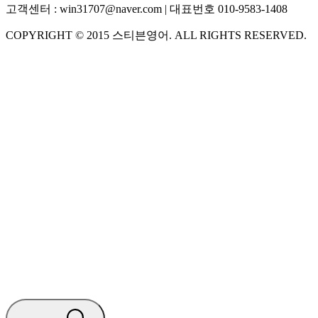
고객센터 :
win31707@naver.com
| 대표번호
010-9583-1408
COPYRIGHT ©
2015
스티븐영어
. ALL RIGHTS RESERVED.
S
스티븐영어
AI가 빠르게 답변드릴게요
🧭 운영 시간 (주말, 공휴일 제외)
평일 10:30 ~ 18:00
점심시간 : 12:00 ~ 13:00
궁금하신 문의 유형을 선택하세요.
아래 입력창에 문의를 남겨주세요.