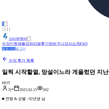
0
│
│
│
│
스티븐영어
수강신청
샘플강의
리얼후기
장바구니
강사소개
FAQ
회원가입
로그인
수강 후기
목록
일찍 시작할껄, 망설이느라 게을렀던 지
HOT
거*
2025.02.15
202
■ 연령 & 성별 : 92년생 남