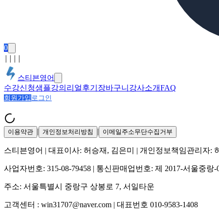
0
│
│
│
│
스티븐영어
수강신청
샘플강의
리얼후기
장바구니
강사소개
FAQ
회원가입
로그인
|
|
이용약관
개인정보처리방침
이메일주소무단수집거부
스티븐영어
| 대표이사:
허승재, 김은미
| 개인정보책임관리자:
사업자번호:
315-08-79458
| 통신판매업번호:
제 2017-서울중랑-
주소:
서울특별시 중랑구 상봉로 7, 서일타운
고객센터 :
win31707@naver.com
| 대표번호
010-9583-1408