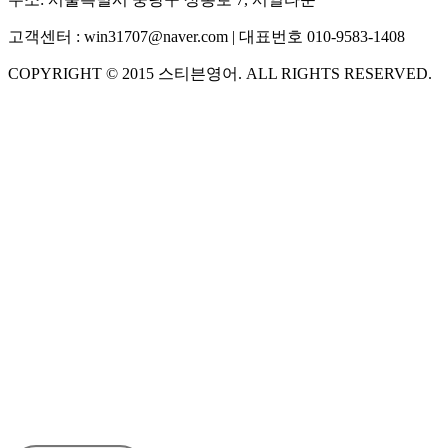
고객센터 :
win31707@naver.com
| 대표번호
010-9583-1408
COPYRIGHT ©
2015
스티븐영어
. ALL RIGHTS RESERVED.
S
스티븐영어
AI가 빠르게 답변드릴게요
🧭 운영 시간 (주말, 공휴일 제외)
평일 10:30 ~ 18:00
점심시간 : 12:00 ~ 13:00
궁금하신 문의 유형을 선택하세요.
아래 입력창에 문의를 남겨주세요.