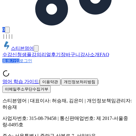
0
│
│
│
│
스티븐영어
수강신청
샘플강의
리얼후기
장바구니
강사소개
FAQ
회원가입
로그인
영어 학습 가이드
|
|
|
이용약관
개인정보처리방침
이메일주소무단수집거부
스티븐영어
| 대표이사:
허승재, 김은미
| 개인정보책임관리자:
허승재
사업자번호:
315-08-79458
| 통신판매업번호:
제 2017-서울중
랑-0495호
주소:
서울특별시 중랑구 상봉로 7, 서일타운