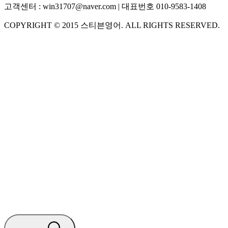
고객센터 :
win31707@naver.com
| 대표번호
010-9583-1408
COPYRIGHT ©
2015
스티븐영어
. ALL RIGHTS RESERVED.
S
스티븐영어
AI가 빠르게 답변드릴게요
🧭 운영 시간 (주말, 공휴일 제외)
평일 10:30 ~ 18:00
점심시간 : 12:00 ~ 13:00
궁금하신 문의 유형을 선택하세요.
아래 입력창에 문의를 남겨주세요.