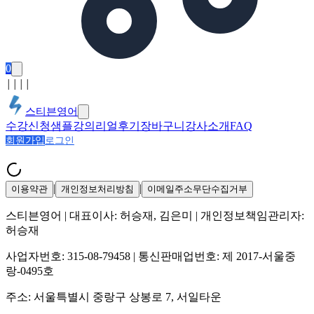
0
│
│
│
│
스티븐영어
수강신청
샘플강의
리얼후기
장바구니
강사소개
FAQ
회원가입
로그인
|
|
이용약관
개인정보처리방침
이메일주소무단수집거부
스티븐영어
| 대표이사:
허승재, 김은미
| 개인정보책임관리자:
허승재
사업자번호:
315-08-79458
| 통신판매업번호:
제 2017-서울중
랑-0495호
주소:
서울특별시 중랑구 상봉로 7, 서일타운