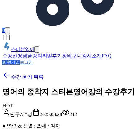
0
│
│
│
│
스티븐영어
수강신청
샘플강의
리얼후기
장바구니
강사소개
FAQ
회원가입
로그인
수강 후기
목록
영어의 종착지 스티븐영어강의 수강후기
HOT
단무지*정
2025.03.28
212
■ 연령 & 성별 : 29세 / 여자