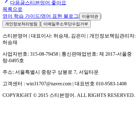
다음글
스티븐엉어 좋아요
목록으로
영어 학습 가이드
|
영어 표현 블로그
|
|
이용약관
|
개인정보처리방침
이메일주소무단수집거부
스티븐영어
| 대표이사:
허승재, 김은미
| 개인정보책임관리자:
허승재
사업자번호:
315-08-79458
| 통신판매업번호:
제 2017-서울중
랑-0495호
주소:
서울특별시 중랑구 상봉로 7, 서일타운
고객센터 :
win31707@naver.com
| 대표번호
010-9583-1408
COPYRIGHT ©
2015
스티븐영어
. ALL RIGHTS RESERVED.
S
스티븐영어
지금 운영 중 · 담당자와 채팅