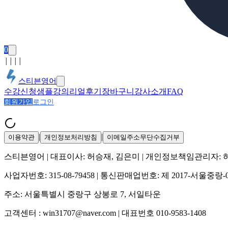
0
│
│
│
│
스티븐영어
수강신청
샘플강의
리얼후기
장바구니
강사소개
FAQ
회원가입
로그인
|
|
이용약관
개인정보처리방침
이메일주소무단수집거부
스티븐영어
| 대표이사:
허승재, 김은미
| 개인정보책임관리자:
사업자번호:
315-08-79458
| 통신판매업번호:
제 2017-서울중랑-
주소:
서울특별시 중랑구 상봉로 7, 서일타운
고객센터 :
win31707@naver.com
| 대표번호
010-9583-1408