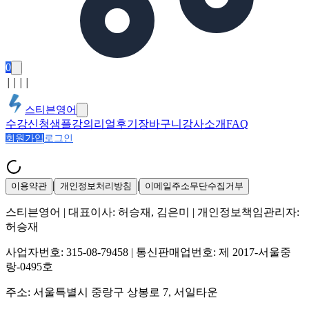
0
│
│
│
│
스티븐영어
수강신청
샘플강의
리얼후기
장바구니
강사소개
FAQ
회원가입
로그인
|
|
이용약관
개인정보처리방침
이메일주소무단수집거부
스티븐영어
| 대표이사:
허승재, 김은미
| 개인정보책임관리자:
허승재
사업자번호:
315-08-79458
| 통신판매업번호:
제 2017-서울중
랑-0495호
주소:
서울특별시 중랑구 상봉로 7, 서일타운