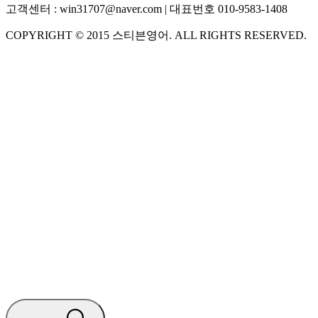
고객센터 :
win31707@naver.com
| 대표번호
010-9583-1408
COPYRIGHT ©
2015
스티븐영어
. ALL RIGHTS RESERVED.
S
스티븐영어
AI가 빠르게 답변드릴게요
🧭 운영 시간 (주말, 공휴일 제외)
평일 10:30 ~ 18:00
점심시간 : 12:00 ~ 13:00
궁금하신 문의 유형을 선택하세요.
아래 입력창에 문의를 남겨주세요.