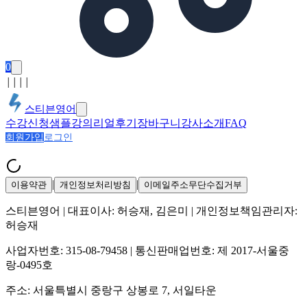
0
│
│
│
│
스티븐영어
수강신청
샘플강의
리얼후기
장바구니
강사소개
FAQ
회원가입
로그인
|
|
이용약관
개인정보처리방침
이메일주소무단수집거부
스티븐영어
| 대표이사:
허승재, 김은미
| 개인정보책임관리자:
허승재
사업자번호:
315-08-79458
| 통신판매업번호:
제 2017-서울중
랑-0495호
주소:
서울특별시 중랑구 상봉로 7, 서일타운