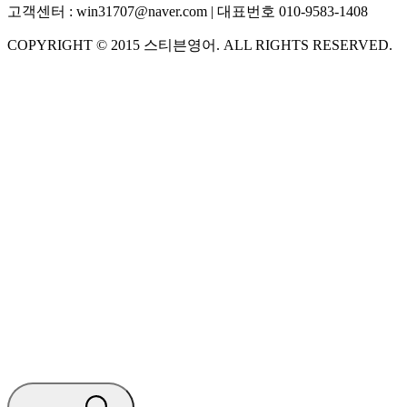
고객센터 :
win31707@naver.com
| 대표번호
010-9583-1408
COPYRIGHT ©
2015
스티븐영어
. ALL RIGHTS RESERVED.
S
스티븐영어
AI가 빠르게 답변드릴게요
🧭 운영 시간 (주말, 공휴일 제외)
평일 10:30 ~ 18:00
점심시간 : 12:00 ~ 13:00
궁금하신 문의 유형을 선택하세요.
아래 입력창에 문의를 남겨주세요.