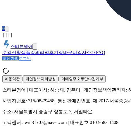
0
│
│
│
│
스티븐영어
수강신청
샘플강의
리얼후기
장바구니
강사소개
FAQ
회원가입
로그인
|
|
이용약관
개인정보처리방침
이메일주소무단수집거부
스티븐영어
| 대표이사:
허승재, 김은미
| 개인정보책임관리자:
사업자번호:
315-08-79458
| 통신판매업번호:
제 2017-서울중랑-
주소:
서울특별시 중랑구 상봉로 7, 서일타운
고객센터 :
win31707@naver.com
| 대표번호
010-9583-1408