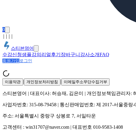
0
│
│
│
│
스티븐영어
수강신청
샘플강의
리얼후기
장바구니
강사소개
FAQ
회원가입
로그인
|
|
이용약관
개인정보처리방침
이메일주소무단수집거부
스티븐영어
| 대표이사:
허승재, 김은미
| 개인정보책임관리자:
사업자번호:
315-08-79458
| 통신판매업번호:
제 2017-서울중랑-
주소:
서울특별시 중랑구 상봉로 7, 서일타운
고객센터 :
win31707@naver.com
| 대표번호
010-9583-1408