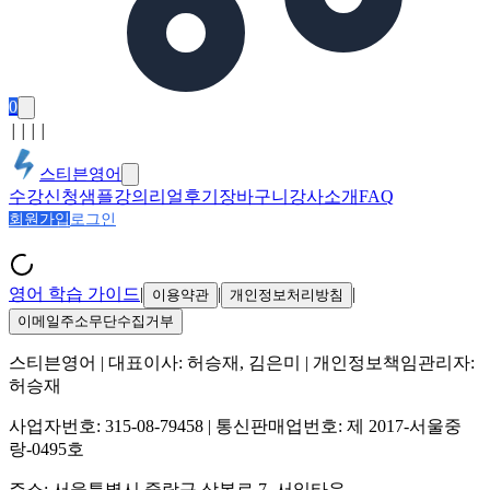
0
│
│
│
│
스티븐영어
수강신청
샘플강의
리얼후기
장바구니
강사소개
FAQ
회원가입
로그인
영어 학습 가이드
|
|
|
이용약관
개인정보처리방침
이메일주소무단수집거부
스티븐영어
| 대표이사:
허승재, 김은미
| 개인정보책임관리자:
허승재
사업자번호:
315-08-79458
| 통신판매업번호:
제 2017-서울중
랑-0495호
주소:
서울특별시 중랑구 상봉로 7, 서일타운