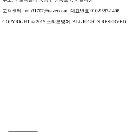
고객센터 :
win31707@naver.com
| 대표번호
010-9583-1408
COPYRIGHT ©
2015
스티븐영어
. ALL RIGHTS RESERVED.
S
스티븐영어
AI가 빠르게 답변드릴게요
🧭 운영 시간 (주말, 공휴일 제외)
평일 10:30 ~ 18:00
점심시간 : 12:00 ~ 13:00
궁금하신 문의 유형을 선택하세요.
아래 입력창에 문의를 남겨주세요.