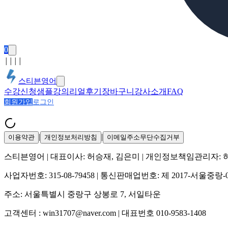
0
│
│
│
│
스티븐영어
수강신청
샘플강의
리얼후기
장바구니
강사소개
FAQ
회원가입
로그인
|
|
이용약관
개인정보처리방침
이메일주소무단수집거부
스티븐영어
| 대표이사:
허승재, 김은미
| 개인정보책임관리자:
사업자번호:
315-08-79458
| 통신판매업번호:
제 2017-서울중랑-
주소:
서울특별시 중랑구 상봉로 7, 서일타운
고객센터 :
win31707@naver.com
| 대표번호
010-9583-1408