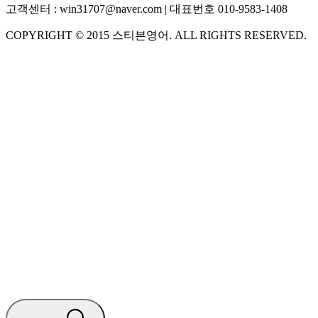
고객센터 :
win31707@naver.com
| 대표번호
010-9583-1408
COPYRIGHT ©
2015
스티븐영어
. ALL RIGHTS RESERVED.
S
스티븐영어
AI가 빠르게 답변드릴게요
🧭 운영 시간 (주말, 공휴일 제외)
평일 10:30 ~ 18:00
점심시간 : 12:00 ~ 13:00
궁금하신 문의 유형을 선택하세요.
아래 입력창에 문의를 남겨주세요.