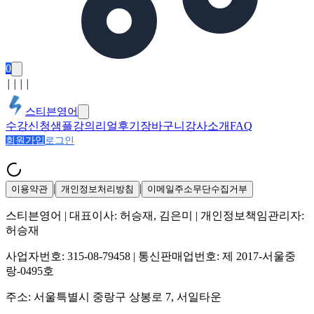
0
│
│
│
│
스티븐영어
수강신청
샘플강의
리얼후기
장바구니
강사소개
FAQ
회원가입
로그인
|
|
이용약관
개인정보처리방침
이메일주소무단수집거부
스티븐영어
| 대표이사:
허승재, 김은미
| 개인정보책임관리자:
허승재
사업자번호:
315-08-79458
| 통신판매업번호:
제 2017-서울중
랑-0495호
주소:
서울특별시 중랑구 상봉로 7, 서일타운