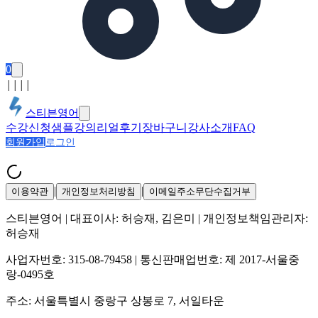
0
│
│
│
│
스티븐영어
수강신청
샘플강의
리얼후기
장바구니
강사소개
FAQ
회원가입
로그인
|
|
이용약관
개인정보처리방침
이메일주소무단수집거부
스티븐영어
| 대표이사:
허승재, 김은미
| 개인정보책임관리자:
허승재
사업자번호:
315-08-79458
| 통신판매업번호:
제 2017-서울중
랑-0495호
주소:
서울특별시 중랑구 상봉로 7, 서일타운