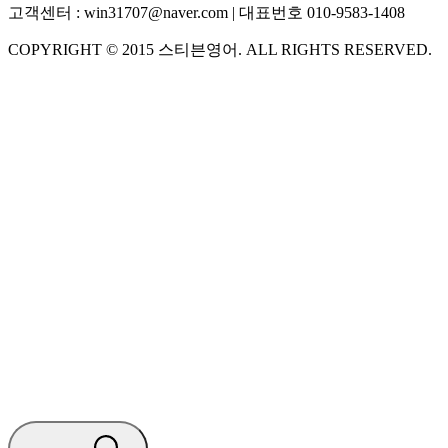
고객센터 :
win31707@naver.com
| 대표번호
010-9583-1408
COPYRIGHT ©
2015
스티븐영어
. ALL RIGHTS RESERVED.
S
스티븐영어
AI가 빠르게 답변드릴게요
🧭 운영 시간 (주말, 공휴일 제외)
평일 10:30 ~ 18:00
점심시간 : 12:00 ~ 13:00
궁금하신 문의 유형을 선택하세요.
아래 입력창에 문의를 남겨주세요.