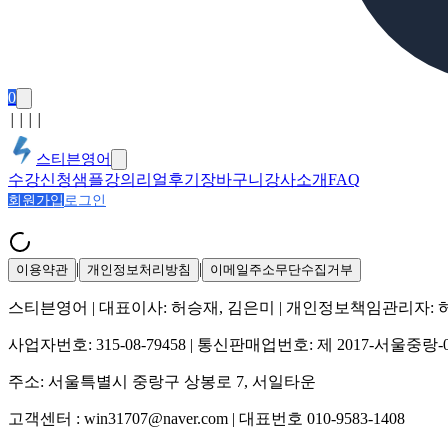
0
│
│
│
│
스티븐영어
수강신청
샘플강의
리얼후기
장바구니
강사소개
FAQ
회원가입
로그인
|
|
이용약관
개인정보처리방침
이메일주소무단수집거부
스티븐영어
| 대표이사:
허승재, 김은미
| 개인정보책임관리자:
사업자번호:
315-08-79458
| 통신판매업번호:
제 2017-서울중랑-
주소:
서울특별시 중랑구 상봉로 7, 서일타운
고객센터 :
win31707@naver.com
| 대표번호
010-9583-1408