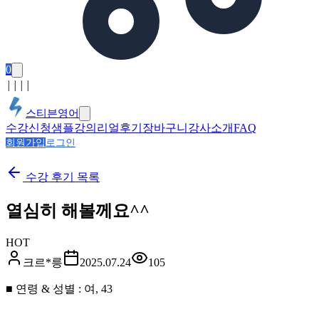
0
│
│
│
│
스티븐영어
수강신청
샘플강의
리얼후기
장바구니
강사소개
FAQ
회원가입
로그인
수강 후기
목록
열심히 해볼께요^^
HOT
크르*릉
2025.07.24
105
■ 연령 & 성별 : 여, 43