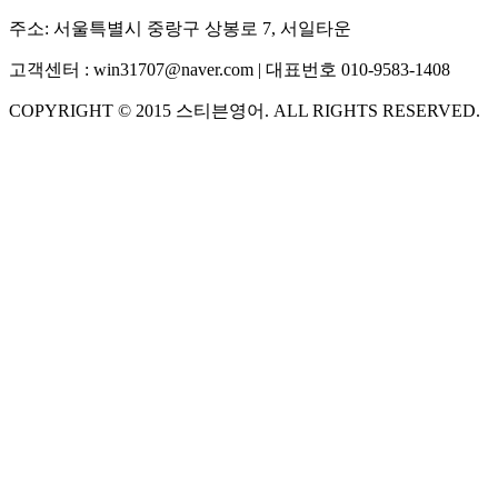
주소:
서울특별시 중랑구 상봉로 7, 서일타운
고객센터 :
win31707@naver.com
| 대표번호
010-9583-1408
COPYRIGHT ©
2015
스티븐영어
. ALL RIGHTS RESERVED.
S
스티븐영어
AI가 빠르게 답변드릴게요
🧭 운영 시간 (주말, 공휴일 제외)
평일 10:30 ~ 18:00
점심시간 : 12:00 ~ 13:00
궁금하신 문의 유형을 선택하세요.
아래 입력창에 문의를 남겨주세요.