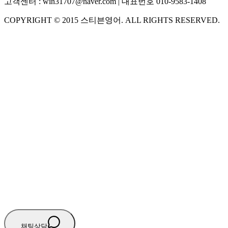
고객센터 :
win31707@naver.com
| 대표번호
010-9583-1408
COPYRIGHT ©
2015
스티븐영어
. ALL RIGHTS RESERVED.
S
스티븐영어
AI가 빠르게 답변드릴게요
🧭 운영 시간 (주말, 공휴일 제외)
평일 10:30 ~ 18:00
점심시간 : 12:00 ~ 13:00
궁금하신 문의 유형을 선택하세요.
아래 입력창에 문의를 남겨주세요.
채팅상담