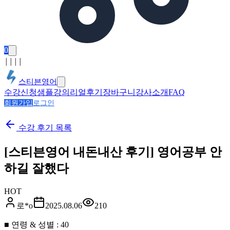
0
│
│
│
│
스티븐영어
수강신청
샘플강의
리얼후기
장바구니
강사소개
FAQ
회원가입
로그인
수강 후기
목록
[스티븐영어 내돈내산 후기] 영어공부 안
하길 잘했다
HOT
로*o
2025.08.06
210
■ 연령 & 성별 : 40